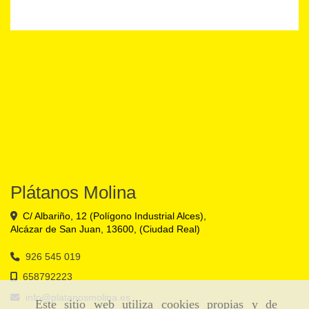
Plátanos Molina
C/ Albariño, 12 (Polígono Industrial Alces),
Alcázar de San Juan
,
13600
,
(Ciudad Real)
926 545 019
658792223
info
platanosmolina.es
Este sitio web utiliza cookies propias y de