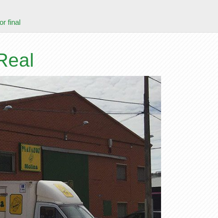
r final
Real