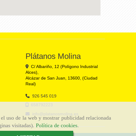
Plátanos Molina
C/ Albariño, 12 (Polígono Industrial
Alces),
Alcázar de San Juan
,
13600
,
(Ciudad
Real)
926 545 019
658792223
info
platanosmolina.es
r el uso de la web y mostrar publicidad relacionada
ginas visitadas).
Política de cookies
.