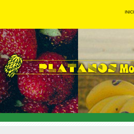
INIC
prev